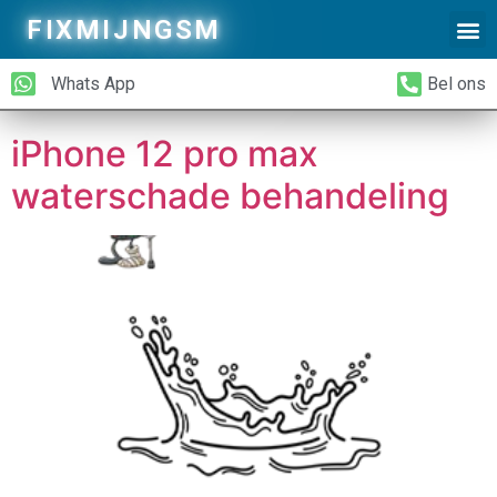
Tax Model:
iPhone 12
FIXMIJNGSM
Alleen Glas Vervangen
iPhone Achterkant Vervangen
Pro Max
Whats App
Bel ons
iPhone 12 pro max
waterschade behandeling