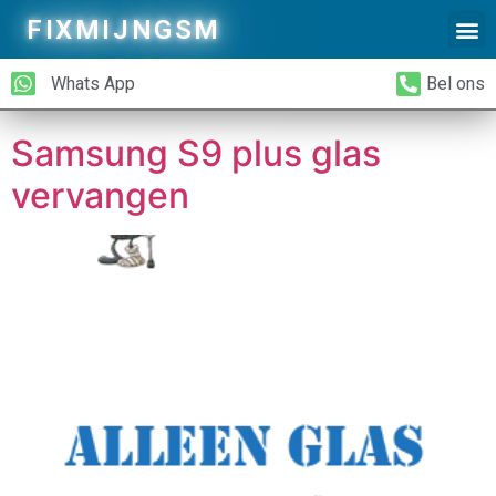
Tax Model:
Samsung
FIXMIJNGSM
Alleen Glas Vervangen
iPhone Achterkant Vervangen
S9 Plus
Whats App
Bel ons
Samsung S9 plus glas
vervangen