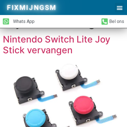
Tax Reparatie:
FIXMIJNGSM
Alleen Glas Vervangen
iPhone Achterkant Vervangen
Joystick vervangen
Whats App
Bel ons
Nintendo Switch Lite Joy
Stick vervangen