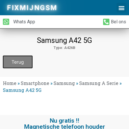
FIXMIJNGSM
Alleen Glas Vervangen
iPhone Achterkant Vervangen
Whats App
Bel ons
Samsung A42 5G
Type: A426B
Terug
Home
»
Smartphone
»
Samsung
»
Samsung A Serie
»
Samsung A42 5G
Nu gratis !!
Magnetische telefoon houder