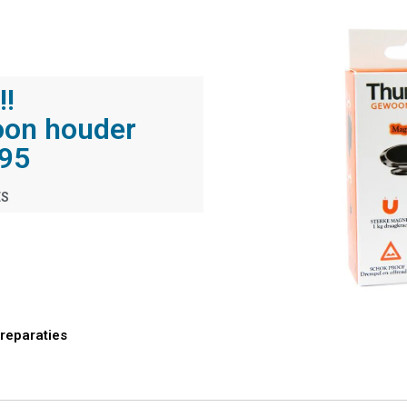
!!
oon houder
,95
ES
reparaties