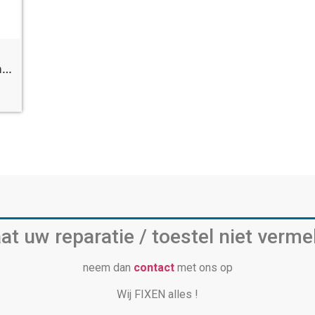
Samsung S10 plus volumeknop vervangen
at uw reparatie / toestel niet verme
neem dan
contact
met ons op
Wij FIXEN alles !