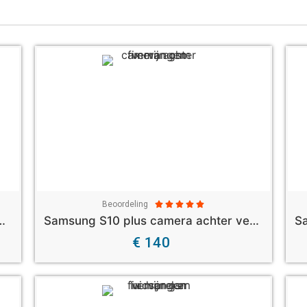
Beoordeling





 aan uit knop vervangen
Samsung S10 plus camera achter vervangen
€ 140