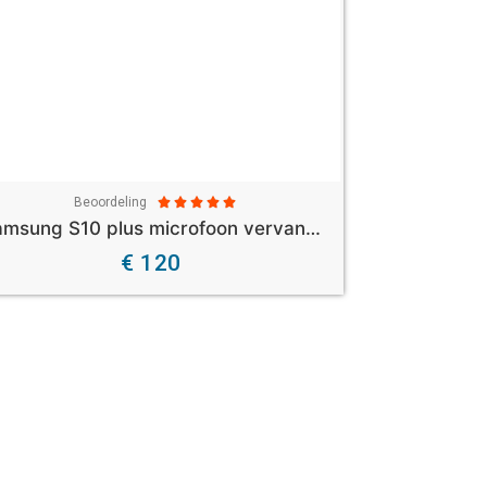
Beoordeling





Samsung S10 plus microfoon vervangen
€ 120