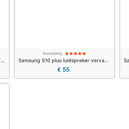
Beoordeling





Samsung S10 plus laadconnector vervangen
Samsung S10 plus luidspreker vervangen
€ 55