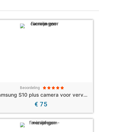
Beoordeling





Samsung S10 plus camera voor vervangen
€ 75