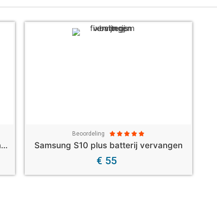
Beoordeling





Samsung S10 plus achterkant vervangen
Samsung S10 plus batterij vervangen
€ 55