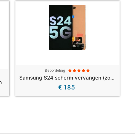
Beoordeling





Samsung S24 scherm vervangen (zonder frame)
n
€ 185