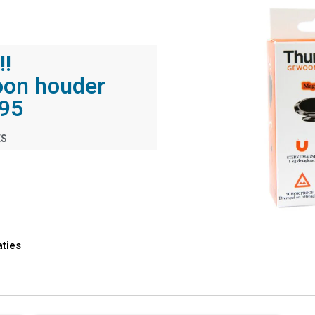
!!
oon houder
,95
ES
ties