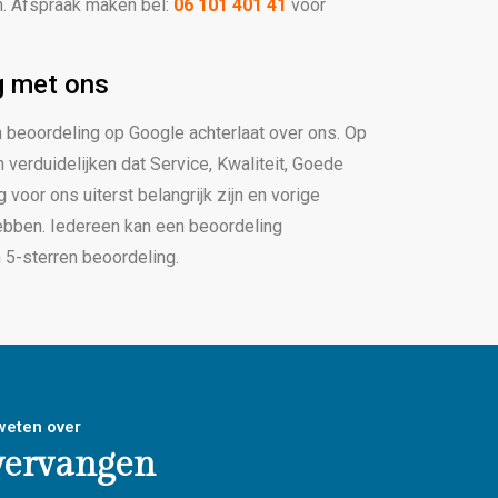
n. Afspraak maken bel:
06 101 401 41
voor
g met ons
een beoordeling op Google achterlaat over ons. Op
 verduidelijken dat Service, Kwaliteit, Goede
 voor ons uiterst belangrijk zijn en vorige
ebben. Iedereen kan een beoordeling
n 5-sterren beoordeling.
 weten over
vervangen