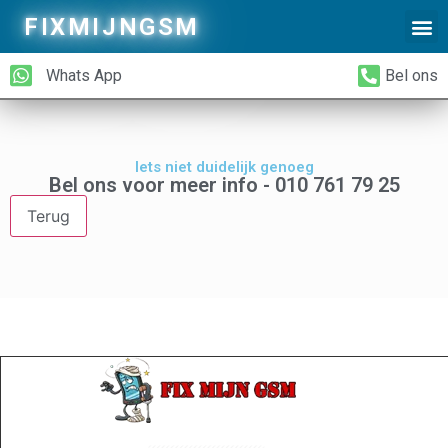
FIXMIJNGSM
Alleen Glas Vervangen
iPhone Achterkant Vervangen
Whats App
Bel ons
Iets niet duidelijk genoeg
Bel ons voor meer info - 010 761 79 25
Terug