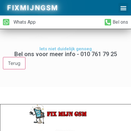
FIXMIJNGSM
Alleen Glas Vervangen
iPhone Achterkant Vervangen
Whats App
Bel ons
Iets niet duidelijk genoeg
Bel ons voor meer info - 010 761 79 25
Terug