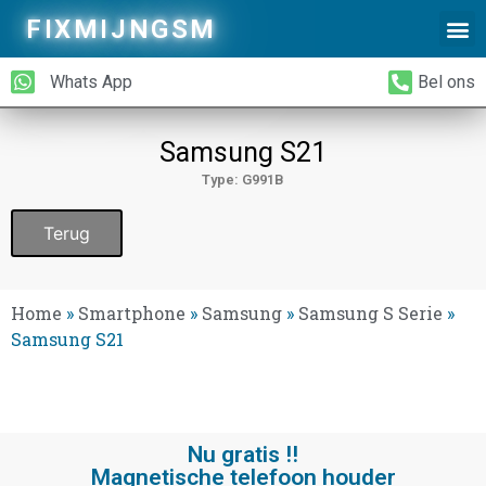
FIXMIJNGSM
Alleen Glas Vervangen
iPhone Achterkant Vervangen
Whats App
Bel ons
Samsung S21
Type: G991B
Terug
Home
»
Smartphone
»
Samsung
»
Samsung S Serie
»
Samsung S21
Nu gratis !!
Magnetische telefoon houder