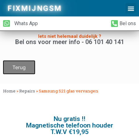
FIXMIJNGSM
Alleen Glas Vervangen
iPhone Achterkant Vervangen
Whats App
Bel ons
Iets niet helemaal duidelijk ?
Bel ons voor meer info - 06 101 40 141
Terug
Home
»
Repairs
»
Samsung S21 glas vervangen
Nu gratis !!
Magnetische telefoon houder
T.W.V €19,95