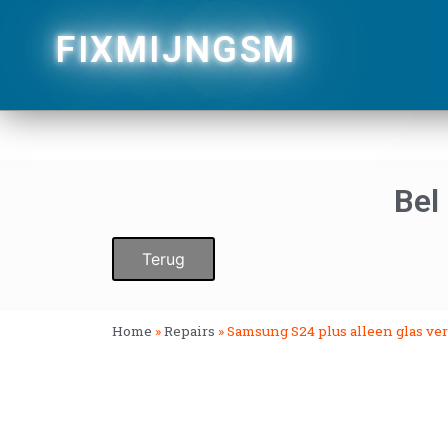
FIXMIJNGSM
Bel
Terug
Home
»
Repairs
»
Samsung S24 plus alleen glas v