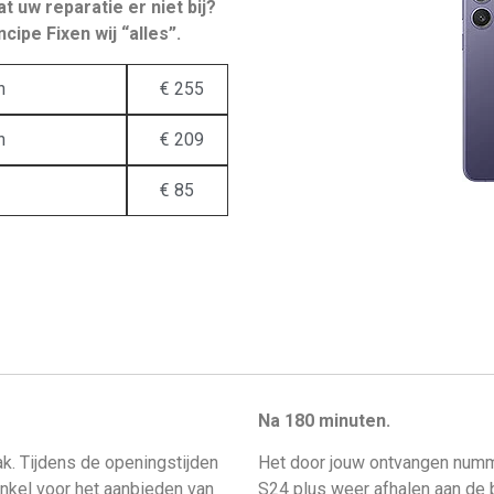
 uw reparatie er niet bij?
cipe Fixen wij “alles”.
n
€ 255
n
€ 209
€ 85
Na 180 minuten.
k. Tijdens de openingstijden
Het door jouw ontvangen numm
inkel voor het aanbieden van
S24 plus weer afhalen aan de 