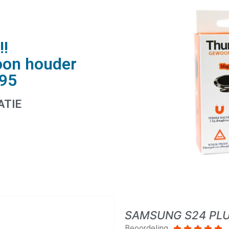
!!
oon houder
,95
ATIE
SAMSUNG S24 PLU
Beoordeling




