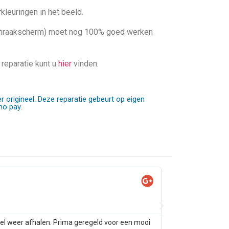
kleuringen in het beeld.
anraakscherm) moet nog 100% goed werken
 reparatie kunt u
hier
vinden.
r origineel. Deze reparatie gebeurt op eigen
no pay.
Yas

@Ya
tel weer afhalen. Prima geregeld voor een mooi
Samsung s10 alleen