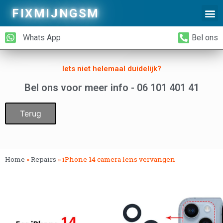
FIXMIJNGSM
Alleen Glas Vervangen
iPhone Achterkant Vervangen
Whats App
Bel ons
Iets niet helemaal duidelijk?
Bel ons voor meer info - 06 101 401 41
Terug
Home
»
Repairs
»
iPhone 14 camera lens vervangen