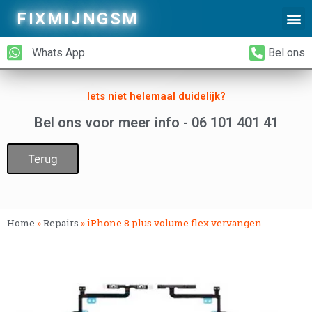
FIXMIJNGSM
Alleen Glas Vervangen
iPhone Achterkant Vervangen
Whats App
Bel ons
Iets niet helemaal duidelijk?
Bel ons voor meer info - 06 101 401 41
Terug
Home
»
Repairs
»
iPhone 8 plus volume flex vervangen