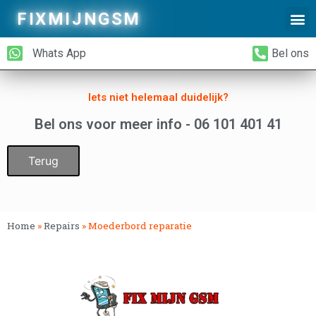
FIXMIJNGSM
Alleen Glas Vervangen
iPhone Achterkant Vervangen
Whats App
Bel ons
Iets niet helemaal duidelijk?
Bel ons voor meer info - 06 101 401 41
Terug
Home
»
Repairs
»
Moederbord reparatie