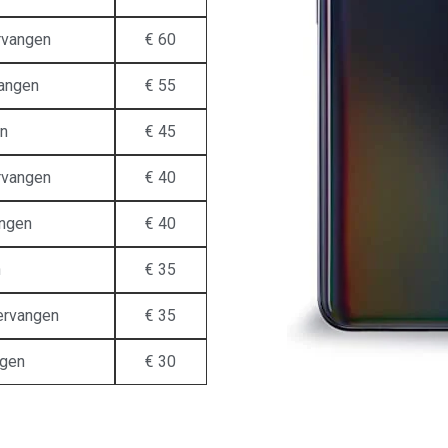
rvangen
€ 60
vangen
€ 55
en
€ 45
rvangen
€ 40
angen
€ 40
n
€ 35
vervangen
€ 35
ngen
€ 30