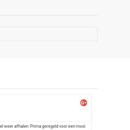
Yas

@Ya
tel weer afhalen. Prima geregeld voor een mooi
Samsung s10 alleen