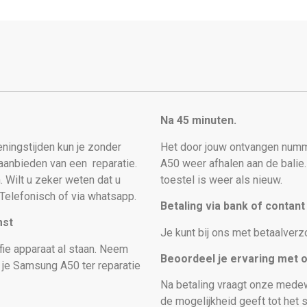
Na 45 minuten.
peningstijden kun je zonder
Het door jouw ontvangen numm
t aanbieden van een
reparatie.
A50 weer afhalen aan de balie
. Wilt u zeker weten dat u
toestel is weer als nieuw
.
Telefonisch of via whatsapp.
Betaling via bank of contan
mst
Je kunt bij ons met betaalverz
fie apparaat al staan. Neem
Beoordeel je ervaring met 
s je Samsung A50
ter reparatie
Na betaling vraagt onze medew
de mogelijkheid geeft tot het s