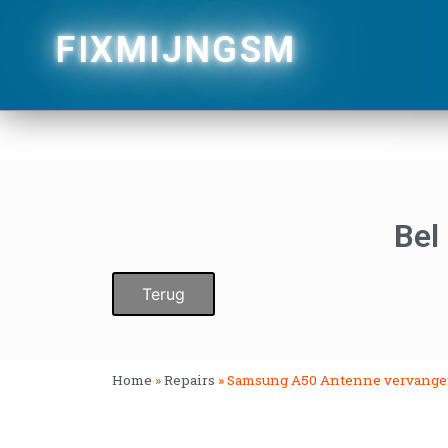
FIXMIJNGSM
Bel
Terug
Home
»
Repairs
»
Samsung A50 Antenne vervang