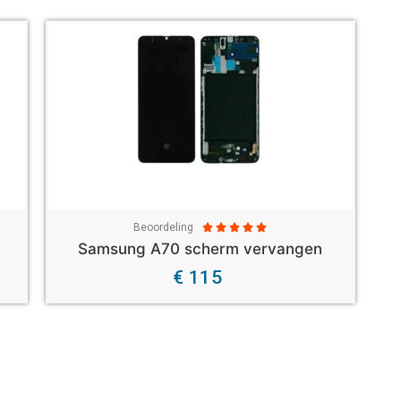
Beoordeling





Samsung A70 scherm vervangen
€ 115