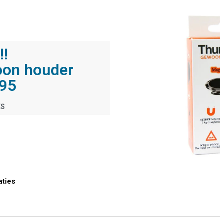
!!
oon houder
,95
ES
ties