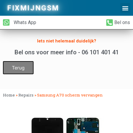
FIXMIJNGSM
Alleen Glas Vervangen
iPhone Achterkant Vervangen
Whats App
Bel ons
Iets niet helemaal duidelijk?
Bel ons voor meer info - 06 101 401 41
Terug
Home
»
Repairs
»
Samsung A70 scherm vervangen