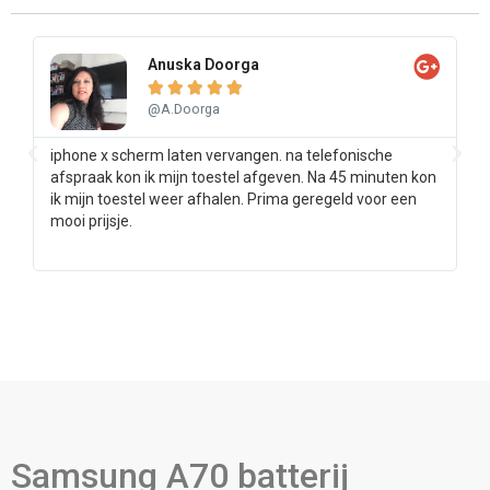
Anuska Doorga





@A.Doorga
iphone x scherm laten vervangen. na telefonische
Sa
afspraak kon ik mijn toestel afgeven. Na 45 minuten kon
pr
ik mijn toestel weer afhalen. Prima geregeld voor een
ee
mooi prijsje.
Samsung A70 batterij