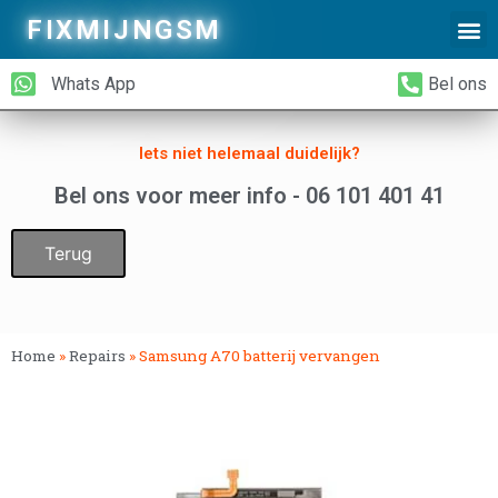
FIXMIJNGSM
Alleen Glas Vervangen
iPhone Achterkant Vervangen
Whats App
Bel ons
Iets niet helemaal duidelijk?
Bel ons voor meer info - 06 101 401 41
Terug
Home
»
Repairs
»
Samsung A70 batterij vervangen