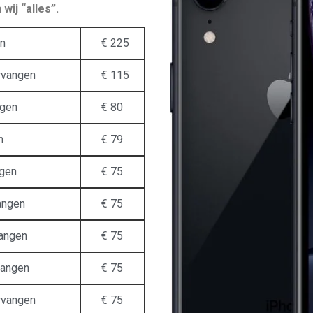
wij “alles”.
en
€ 225
rvangen
€ 115
ngen
€ 80
n
€ 79
ngen
€ 75
angen
€ 75
vangen
€ 75
vangen
€ 75
rvangen
€ 75