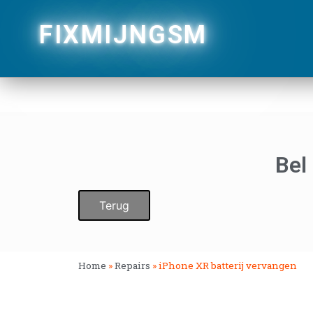
FIXMIJNGSM
Bel
Terug
Home
»
Repairs
»
iPhone XR batterij vervangen