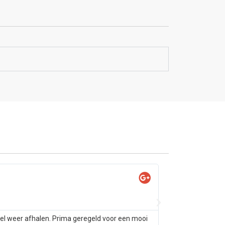
Yas

@Ya
tel weer afhalen. Prima geregeld voor een mooi
Samsung s10 alleen