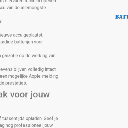
Onze ervaren technici openen
ccu van de allerhoogste
:
nieuwe accu geplaatst.
ardige batterijen voor
 garantie op de werking van
vens blijven volledig intact.
j een mogelijke Apple-melding
de prestaties.
ak voor jouw
f tussentijds opladen. Geef je
daag nog professioneel jouw