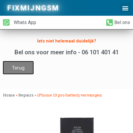
FIXMIJNGSM
Alleen Glas Vervangen
iPhone Achterkant Vervangen
Whats App
Bel ons
Iets niet helemaal duidelijk?
Bel ons voor meer info - 06 101 401 41
Terug
Home
»
Repairs
»
iPhone 13 pro batterij vervangen