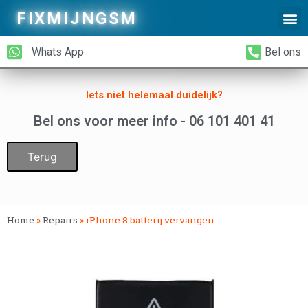
FIXMIJNGSM
Alleen Glas Vervangen
iPhone Achterkant Vervangen
Whats App
Bel ons
Iets niet helemaal duidelijk?
Bel ons voor meer info - 06 101 401 41
Terug
Home
»
Repairs
»
iPhone 8 batterij vervangen