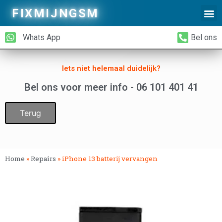
FIXMIJNGSM
Alleen Glas Vervangen
iPhone Achterkant Vervangen
Whats App
Bel ons
Iets niet helemaal duidelijk?
Bel ons voor meer info - 06 101 401 41
Terug
Home
»
Repairs
»
iPhone 13 batterij vervangen