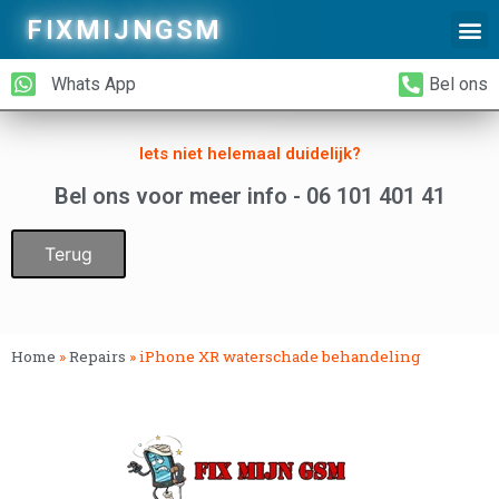
FIXMIJNGSM
Alleen Glas Vervangen
iPhone Achterkant Vervangen
Whats App
Bel ons
Iets niet helemaal duidelijk?
Bel ons voor meer info - 06 101 401 41
Terug
Home
»
Repairs
»
iPhone XR waterschade behandeling