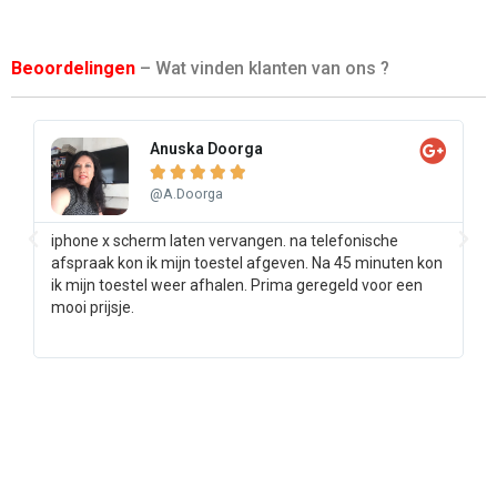
Beoordelingen
– Wat vinden klanten van ons ?
Anuska Doorga





@A.Doorga
iphone x scherm laten vervangen. na telefonische
Sa
afspraak kon ik mijn toestel afgeven. Na 45 minuten kon
pr
ik mijn toestel weer afhalen. Prima geregeld voor een
ee
mooi prijsje.