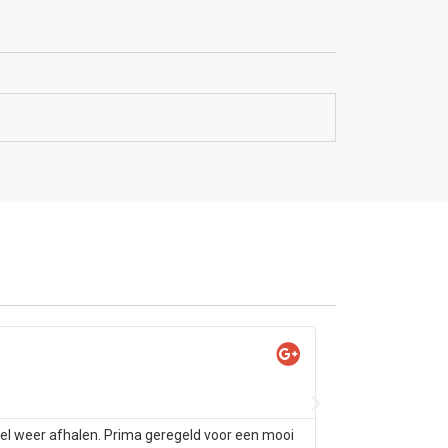
Yas

@Ya
tel weer afhalen. Prima geregeld voor een mooi
Samsung s10 alleen