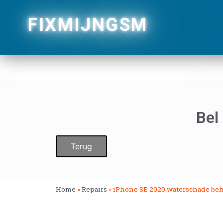
FIXMIJNGSM
Bel
Terug
Home
»
Repairs
»
iPhone SE 2020 waterschade be