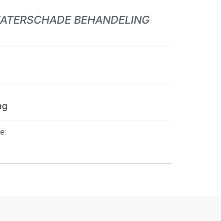
WATERSCHADE BEHANDELING
ng
e: