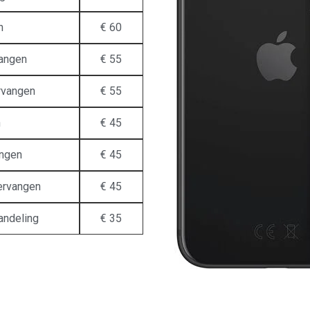
n
€ 60
vangen
€ 55
rvangen
€ 55
n
€ 45
angen
€ 45
vervangen
€ 45
andeling
€ 35