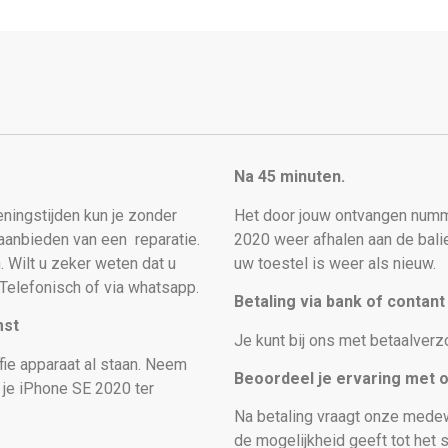
Na 45 minuten.
peningstijden kun je zonder
Het door jouw ontvangen numm
t aanbieden van een
reparatie.
2020 weer afhalen aan de bali
. Wilt u zeker weten dat u
uw toestel is weer als nieuw
.
Telefonisch of via whatsapp.
Betaling via bank of contan
mst
Je kunt bij ons met betaalverz
fie apparaat al staan. Neem
Beoordeel je ervaring met 
s je iPhone SE 2020
ter
Na betaling vraagt onze medew
de mogelijkheid geeft tot het s