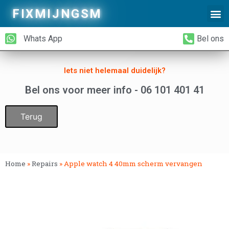
FIXMIJNGSM
Alleen Glas Vervangen
iPhone Achterkant Vervangen
Whats App
Bel ons
Iets niet helemaal duidelijk?
Bel ons voor meer info - 06 101 401 41
Terug
Home
»
Repairs
»
Apple watch 4 40mm scherm vervangen