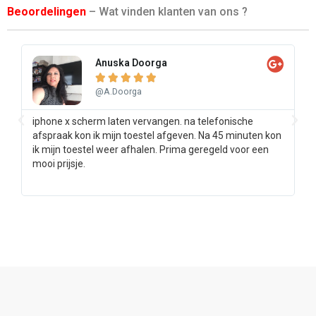
Beoordelingen
– Wat vinden klanten van ons ?
Anuska Doorga





@A.Doorga
iphone x scherm laten vervangen. na telefonische
Sa
afspraak kon ik mijn toestel afgeven. Na 45 minuten kon
pr
ik mijn toestel weer afhalen. Prima geregeld voor een
ee
mooi prijsje.