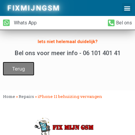
FIXMIJNGSM
Alleen Glas Vervangen
iPhone Achterkant Vervangen
Whats App
Bel ons
Iets niet helemaal duidelijk?
Bel ons voor meer info - 06 101 401 41
Terug
Home
»
Repairs
»
iPhone 11 behuizing vervangen