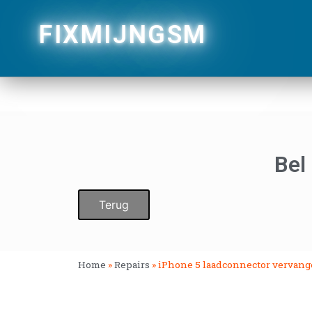
FIXMIJNGSM
Bel
Terug
Home
»
Repairs
»
iPhone 5 laadconnector vervan