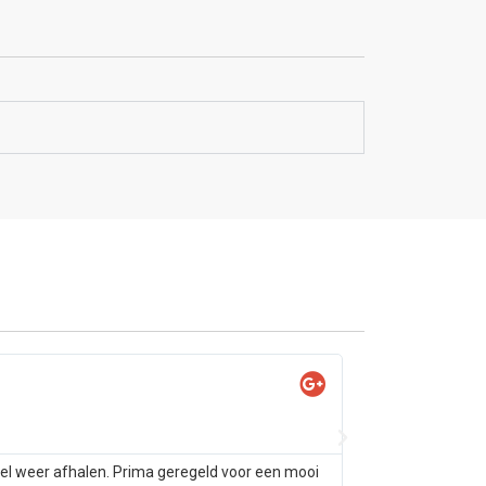
Yas

@Ya
tel weer afhalen. Prima geregeld voor een mooi
Samsung s10 alleen