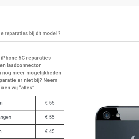
reparaties bij dit model ?
iPhone 5G reparaties
en laadconnector
 u nog meer mogelijkheden
paratie er niet bij? Neem
xen wij “alles”.
en
€ 55
angen
€ 55
n
€ 45