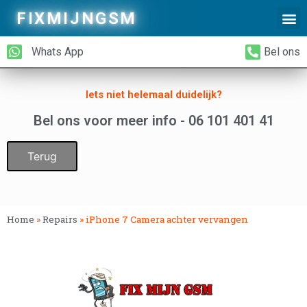
FIXMIJNGSM
Alleen Glas Vervangen
iPhone Achterkant Vervangen
Whats App
Bel ons
Iets niet helemaal duidelijk?
Bel ons voor meer info - 06 101 401 41
Terug
Home
»
Repairs
»
iPhone 7 Camera achter vervangen