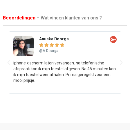
Beoordelingen
– Wat vinden klanten van ons ?
Anuska Doorga





@A.Doorga
iphone x scherm laten vervangen. na telefonische
Sa
afspraak kon ik mijn toestel afgeven. Na 45 minuten kon
pr
ik mijn toestel weer afhalen. Prima geregeld voor een
ee
mooi prijsje.