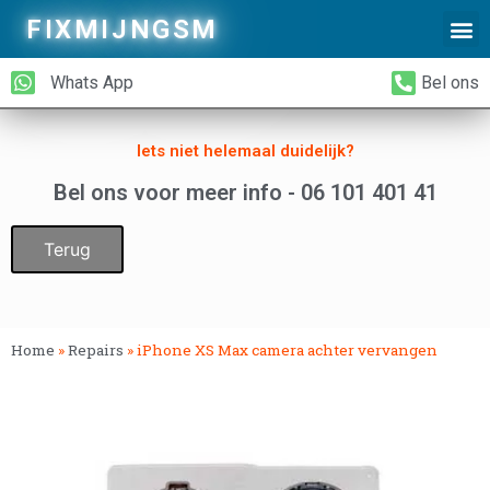
FIXMIJNGSM
Alleen Glas Vervangen
iPhone Achterkant Vervangen
Whats App
Bel ons
Iets niet helemaal duidelijk?
Bel ons voor meer info - 06 101 401 41
Terug
Home
»
Repairs
»
iPhone XS Max camera achter vervangen