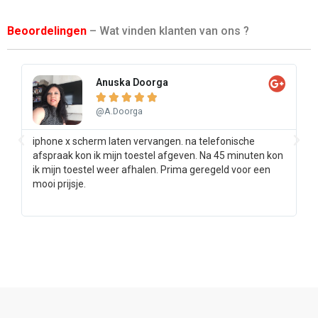
Beoordelingen
– Wat vinden klanten van ons ?
Anuska Doorga





@A.Doorga
iphone x scherm laten vervangen. na telefonische
Sa
afspraak kon ik mijn toestel afgeven. Na 45 minuten kon
pr
ik mijn toestel weer afhalen. Prima geregeld voor een
ee
mooi prijsje.