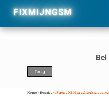
FIXMIJNGSM
Bel
Terug
Home
»
Repairs
»
iPhone XS Max achterkant verv