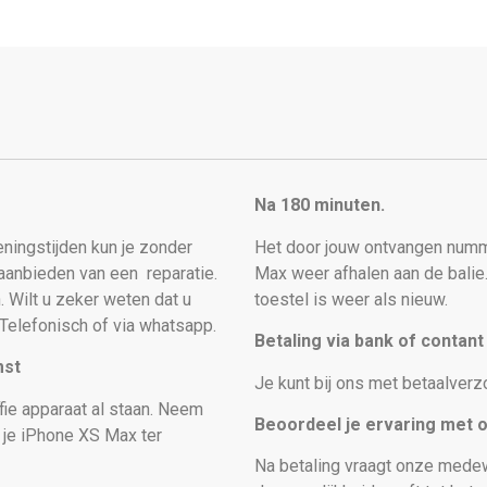
Na 180 minuten.
peningstijden kun je zonder
Het door jouw ontvangen numm
t aanbieden van een
reparatie.
Max weer afhalen aan de balie
. Wilt u zeker weten dat u
toestel is weer als nieuw
.
Telefonisch of via whatsapp.
Betaling via bank of contan
mst
Je kunt bij ons met betaalverz
fie apparaat al staan. Neem
Beoordeel je ervaring met 
s je iPhone XS Max
ter
Na betaling vraagt onze medew