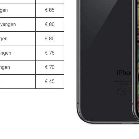
ngen
€ 85
rvangen
€ 80
ngen
€ 80
angen
€ 75
angen
€ 70
n
€ 45