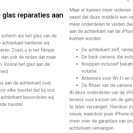
Maar er kunnen meer redenen z
e glas reparaties aan
naast dat deze middels een val
meer onderdelen te vinden die
aan de achterkant van de iPh
 scherm als het glas van de
kunnen worden:
 achterkant hanteren wij
De achterkant zelf, rand
ren. Zoals u in het filmpje
De back camera, die incl
is dan ook de reden dat maar
Knoppen inclusief bekabe
n. Vooral het glas aan de
volume.
heid.
Antennes voor Wi-Fi en 
as aan de achterkant over
De flitser van de camera.
or elke toestel dat bij ons
Al deze onderdelen van de iPho
 achterkant beoordelen wij
tevens voor kiezen om de gehe
nde toestel.
te laten vervangen. Hierdoor z
nieuw, waardoor jouw iPhone er
meer over de garanties van on
achterkant vervangen.