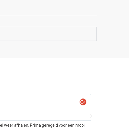
Yas

@Ya
tel weer afhalen. Prima geregeld voor een mooi
Samsung s10 alleen