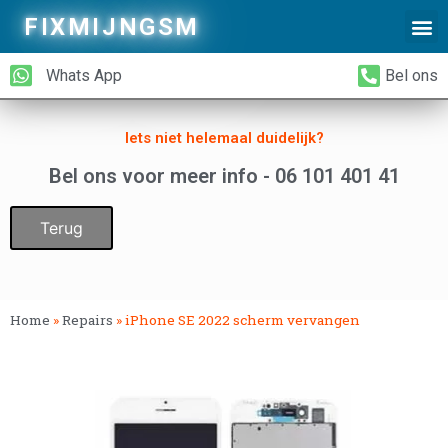
FIXMIJNGSM
Alleen Glas Vervangen
iPhone Achterkant Vervangen
Whats App
Bel ons
Iets niet helemaal duidelijk?
Bel ons voor meer info - 06 101 401 41
Terug
Home
»
Repairs
»
iPhone SE 2022 scherm vervangen