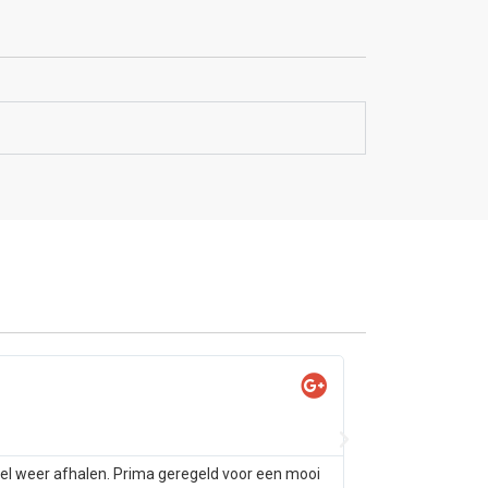
Yas

@Ya
tel weer afhalen. Prima geregeld voor een mooi
Samsung s10 alleen