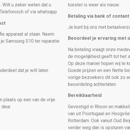
. Wilt u zeker weten dat u
toestel is weer als nieuw
.
Telefonisch of via whatsapp.
Betaling via bank of contan
mst
Je kunt bij ons met betaalverz
fie apparaat al staan. Neem
Beoordeel je ervaring met 
s je Samsung S10
ter reparatie
Na betaling vraagt onze medew
de mogelijkheid geeft tot het s
Op deze manier hopen wij te ku
erdeel dat je wilt laten
Goede prijzen en een Nette beh
vorige bezoekers dit ook zo e
beoordeling achterlaten.
Bereikbaarheid
 plaats op een van de vrije
 deur.
Gevestigd in Rhoon en makkelij
van uit Poortugaal en Hoogvlie
Rotterdam. Ook vanuit Oud Bei
verder weg dan is opsturen van