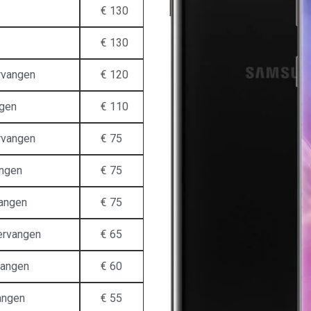
€ 130
€ 130
rvangen
€ 120
ngen
€ 110
rvangen
€ 75
angen
€ 75
vangen
€ 75
vervangen
€ 65
vangen
€ 60
angen
€ 55