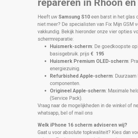
repareren in Rhoon e
Heeft uw
Samsung S10
een barst in het glas 
niet meer? De specialisten van Fix Mijn GSM 
vakkundig. Bekijk hieronder onze vier opties 
schermreparatie:
Huismerk-scherm
: De goedkoopste opl
basisgebruik. prijs
€
195
Huismerk Premium OLED-scherm
: Pr
energiezuinig.
Refurbished Apple-scherm
: Duurzaam 
componenten.
Origineel Apple-scherm
: Maximale hel
(Service Pack).
Vraag naar de mogelijkheden in de winkel of n
whatsapp, bel of mail ons
Welk iPhone 16 scherm adviseren wij?
Gaat u voor absolute topkwaliteit? Kies dan v