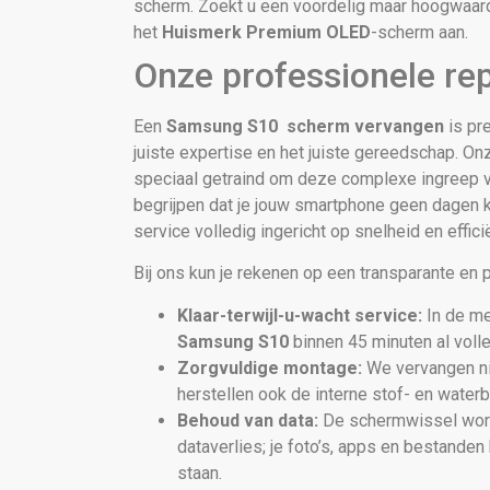
scherm. Zoekt u een voordelig maar hoogwaardi
het
Huismerk Premium OLED
-scherm aan.
Onze professionele rep
Een
Samsung S10 scherm vervangen
is pr
juiste expertise en het juiste gereedschap. Onz
speciaal getraind om deze complexe ingreep ve
begrijpen dat je jouw smartphone geen dagen
service volledig ingericht op snelheid en efficië
Bij ons kun je rekenen op een transparante en 
Klaar-terwijl-u-wacht service:
In de me
Samsung S10
binnen 45 minuten al volle
Zorgvuldige montage:
We vervangen ni
herstellen ook de interne stof- en water
Behoud van data:
De schermwissel word
dataverlies; je foto’s, apps en bestanden 
staan.