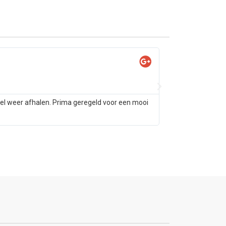
Yas

@Ya
tel weer afhalen. Prima geregeld voor een mooi
Samsung s10 alleen