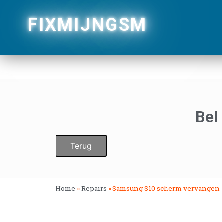
FIXMIJNGSM
Bel
Terug
Home
»
Repairs
»
Samsung S10 scherm vervangen