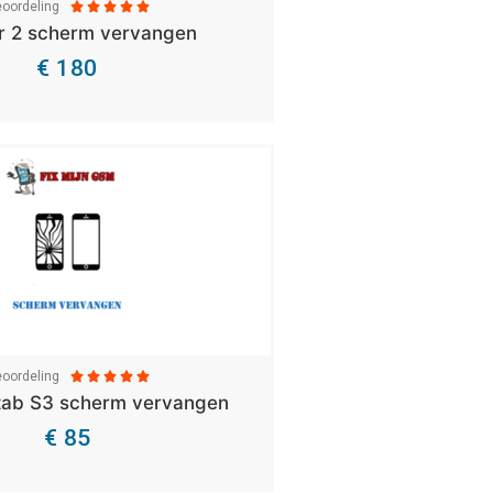
oordeling





ir 2 scherm vervangen
€ 180
Bekijk Details
oordeling





ab S3 scherm vervangen
€ 85
Bekijk Details