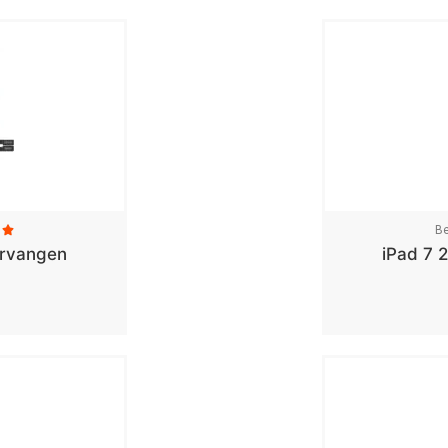
Be

ervangen
iPad 7 