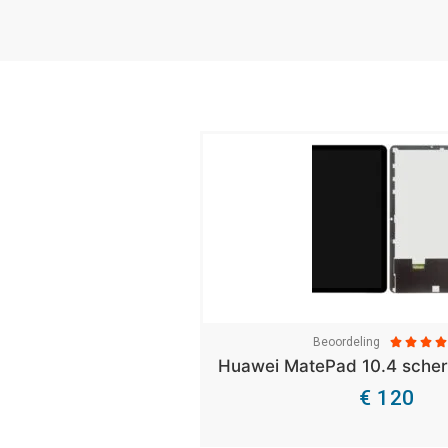
Beoordeling




Huawei MatePad 10.4 sche
€ 120
Bekijk Details