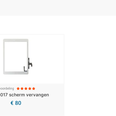
oordeling





2017 scherm vervangen
€ 80
Bekijk Details