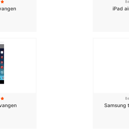
Be

rvangen
iPad a
Be

rvangen
Samsung t