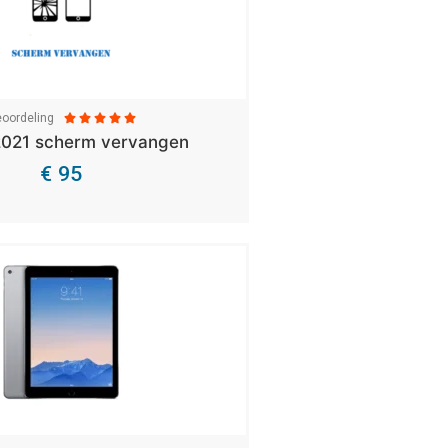
oordeling





2021 scherm vervangen
€ 95
Bekijk Details