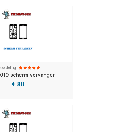
oordeling





2019 scherm vervangen
€ 80
Bekijk Details