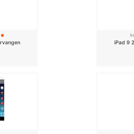
Be

ervangen
iPad 9 