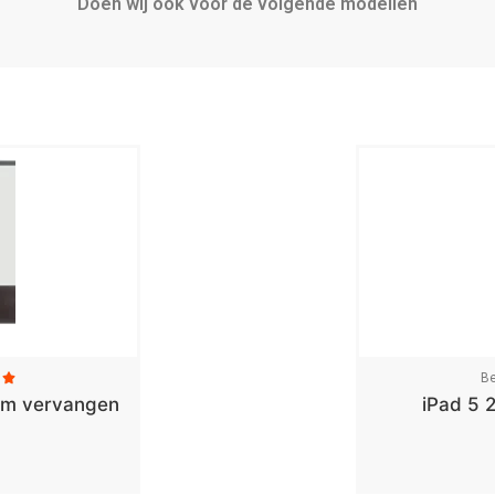
Doen wij ook voor de volgende modellen
Be

rm vervangen
iPad 5 