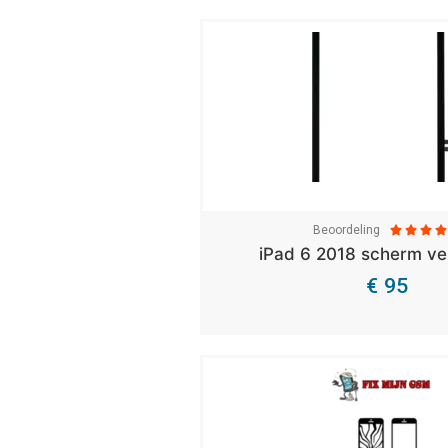
Beoordeling




iPad 6 2018 scherm v
€ 95
Bekijk Details