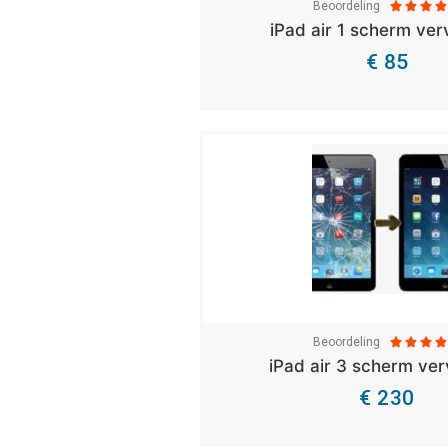
Beoordeling




iPad air 1 scherm ve
€ 85
Bekijk Details
Beoordeling




iPad air 3 scherm ve
€ 230
Bekijk Details