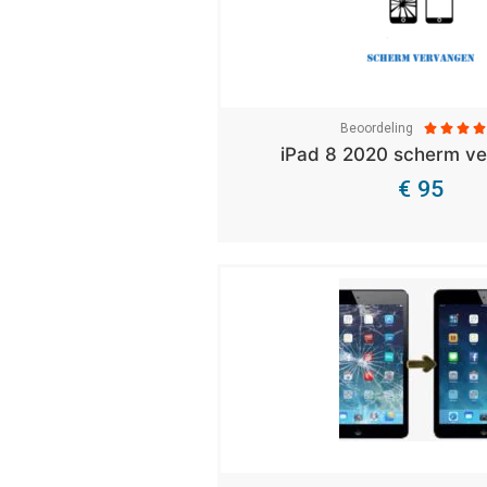
Beoordeling




iPad 8 2020 scherm v
€ 95
Bekijk Details