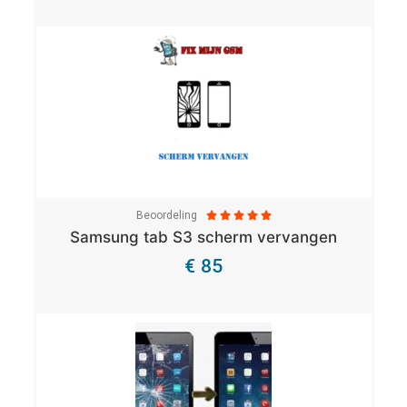
Beoordeling





Samsung tab S3 scherm vervangen
€ 85
Bekijk Details