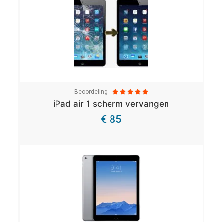
Beoordeling





iPad air 1 scherm vervangen
€ 85
Bekijk Details