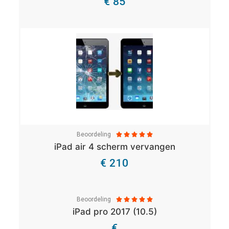
€ 85
Bekijk Details
Beoordeling





iPad air 4 scherm vervangen
€ 210
Bekijk Details
Beoordeling





iPad pro 2017 (10.5)
€