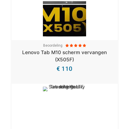
Beoordeling





Lenovo Tab M10 scherm vervangen
(X505F)
€ 110
Bekijk Details