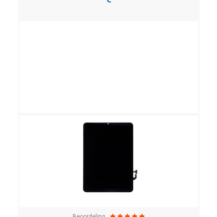
Bekijk Details
Beoordeling




