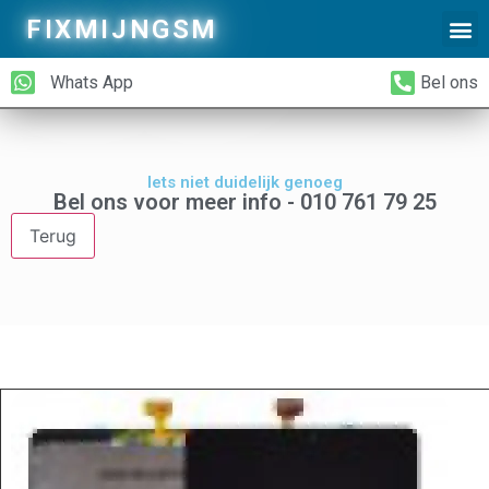
FIXMIJNGSM
Alleen Glas Vervangen
iPhone Achterkant Vervangen
Whats App
Bel ons
Iets niet duidelijk genoeg
Bel ons voor meer info - 010 761 79 25
Terug