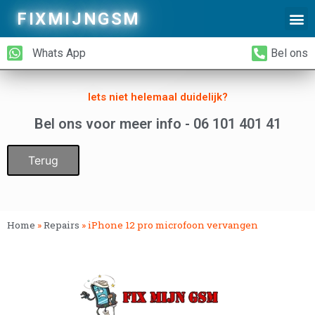
FIXMIJNGSM
Alleen Glas Vervangen
iPhone Achterkant Vervangen
Whats App
Bel ons
Iets niet helemaal duidelijk?
Bel ons voor meer info - 06 101 401 41
Terug
Home
»
Repairs
»
iPhone 12 pro microfoon vervangen