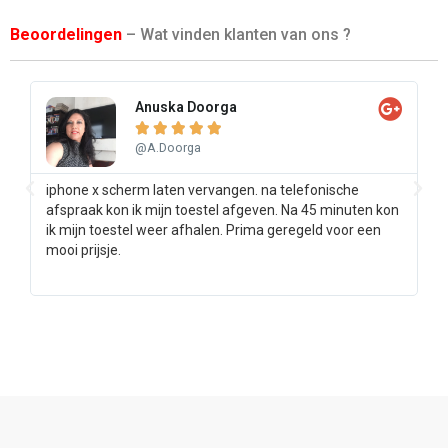
Beoordelingen
– Wat vinden klanten van ons ?
Anuska Doorga





@A.Doorga
iphone x scherm laten vervangen. na telefonische
Sa
afspraak kon ik mijn toestel afgeven. Na 45 minuten kon
pr
ik mijn toestel weer afhalen. Prima geregeld voor een
ee
mooi prijsje.