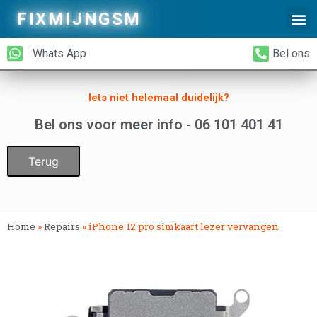
FIXMIJNGSM
Alleen Glas Vervangen
iPhone Achterkant Vervangen
Whats App
Bel ons
Iets niet helemaal duidelijk?
Bel ons voor meer info - 06 101 401 41
Terug
Home
»
Repairs
»
iPhone 12 pro simkaart lezer vervangen