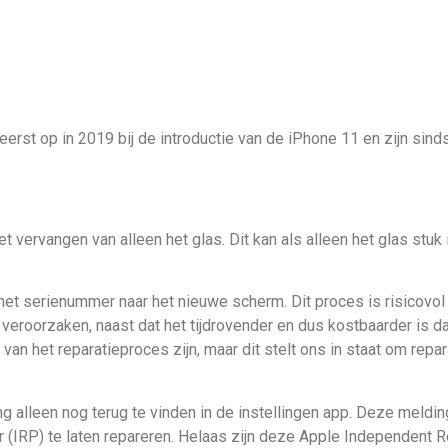
t op in 2019 bij de introductie van de iPhone 11 en zijn sindsd
 vervangen van alleen het glas. Dit kan als alleen het glas stu
het serienummer naar het nieuwe scherm. Dit proces is risicov
 veroorzaken, naast dat het tijdrovender en dus kostbaarder is
n het reparatieproces zijn, maar dit stelt ons in staat om repar
alleen nog terug te vinden in de instellingen app. Deze melding
(IRP) te laten repareren. Helaas zijn deze Apple Independent Rep