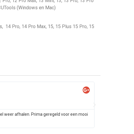
2 Pro, 12 Pro Max, 13 Mini, 13, 13 Pro, 13 Pro
t 3UTools (Windows en Mac)
us, 14 Pro, 14 Pro Max, 15, 15 Plus 15 Pro, 15
Yas

@Ya
tel weer afhalen. Prima geregeld voor een mooi
Samsung s10 alleen