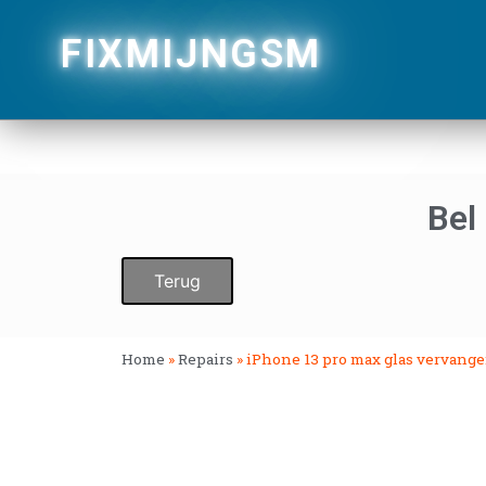
FIXMIJNGSM
Bel
Terug
Home
»
Repairs
»
iPhone 13 pro max glas vervang