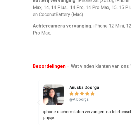
Batterij vervanging
: iPhone SE (2020), iPhone 
Max, 14, 14 Plus, 14 Pro, 14 Pro Max, 15, 15 P
en CoconutBattery (Mac)
Achtercamera vervanging
: iPhone 12 Mini, 1
Pro Max.
Beoordelingen
– Wat vinden klanten van ons 
Anuska Doorga





@A.Doorga
iphone x scherm laten vervangen. na telefonisc
prijsje.