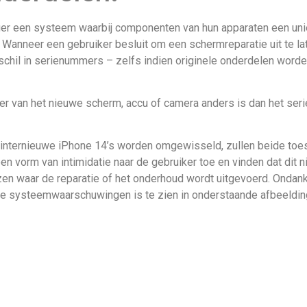
er een systeem waarbij componenten van hun apparaten een uni
Wanneer een gebruiker besluit om een schermreparatie uit te lat
schil in serienummers – zelfs indien originele onderdelen worde
 van het nieuwe scherm, accu of camera anders is dan het ser
linternieuwe iPhone 14’s worden omgewisseld, zullen beide to
 vorm van intimidatie naar de gebruiker toe en vinden dat dit n
iezen waar de reparatie of het onderhoud wordt uitgevoerd. Onda
ze systeemwaarschuwingen is te zien in onderstaande afbeeldin