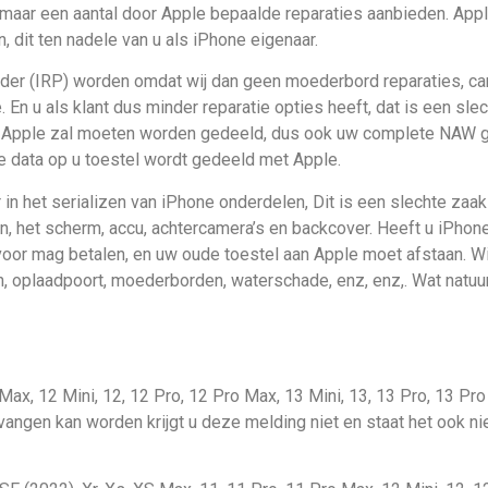
maar een aantal door Apple bepaalde reparaties aanbieden. App
n, dit ten nadele van u als iPhone eigenaar.
der (IRP) worden omdat wij dan geen moederbord reparaties, c
En u als klant dus minder reparatie opties heeft, dat is een sle
 met Apple zal moeten worden gedeeld, dus ook uw complete NAW 
ge data op u toestel wordt gedeeld met Apple.
in het serializen van iPhone onderdelen, Dit is een slechte zaak 
en, het scherm, accu, achtercamera’s en backcover. Heeft u iPho
oor mag betalen, en uw oude toestel aan Apple moet afstaan. Wij
, oplaadpoort, moederborden, waterschade, enz, enz,. Wat natuur
 Max, 12 Mini, 12, 12 Pro, 12 Pro Max, 13 Mini, 13, 13 Pro, 13 Pr
vangen kan worden krijgt u deze melding niet en staat het ook ni