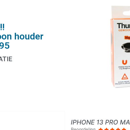
!!
oon houder
,95
ATIE
IPHONE 13 PRO M
Beoordeling




