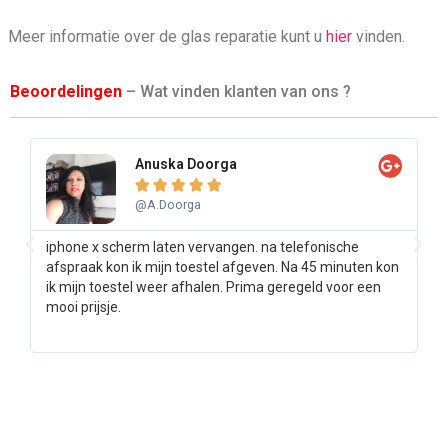
Meer informatie over de glas reparatie kunt u
hier
vinden.
Beoordelingen
– Wat vinden klanten van ons ?
Anuska Doorga





@A.Doorga
iphone x scherm laten vervangen. na telefonische
Sa
afspraak kon ik mijn toestel afgeven. Na 45 minuten kon
pr
ik mijn toestel weer afhalen. Prima geregeld voor een
ee
mooi prijsje.