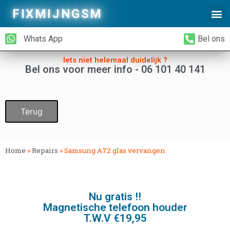
FIXMIJNGSM
Alleen Glas Vervangen
iPhone Achterkant Vervangen
Whats App
Bel ons
Iets niet helemaal duidelijk ?
Bel ons voor meer info - 06 101 40 141
Terug
Home
»
Repairs
»
Samsung A72 glas vervangen
Nu gratis !!
Magnetische telefoon houder
T.W.V €19,95