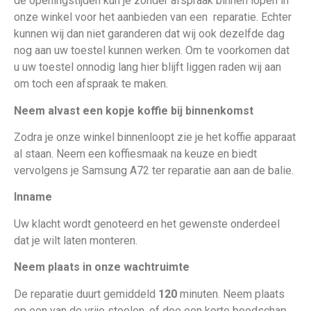
de openingstijden kun je zonder afspraak binnen lopen in
onze winkel voor het aanbieden van een
reparatie. Echter
kunnen wij dan niet garanderen dat wij ook dezelfde dag
nog aan uw toestel kunnen werken. Om te voorkomen dat
u uw toestel onnodig lang hier blijft liggen raden wij aan
om toch een afspraak te maken.
Neem alvast een kopje koffie bij binnenkomst
Zodra je onze winkel binnenloopt zie je het koffie apparaat
al staan. Neem een koffiesmaak na keuze en biedt
vervolgens je Samsung A72
ter reparatie aan aan de balie.
Inname
Uw klacht wordt genoteerd en het gewenste onderdeel
dat je wilt laten monteren.
Neem plaats in onze wachtruimte
De reparatie duurt gemiddeld
120
minuten. Neem plaats
op een van de vrije stoelen, of doe een korte boodschap