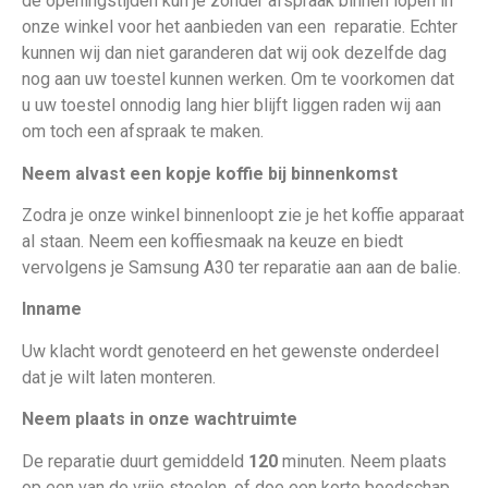
de openingstijden kun je zonder afspraak binnen lopen in
onze winkel voor het aanbieden van een
reparatie. Echter
kunnen wij dan niet garanderen dat wij ook dezelfde dag
nog aan uw toestel kunnen werken. Om te voorkomen dat
u uw toestel onnodig lang hier blijft liggen raden wij aan
om toch een afspraak te maken.
Neem alvast een kopje koffie bij binnenkomst
Zodra je onze winkel binnenloopt zie je het koffie apparaat
al staan. Neem een koffiesmaak na keuze en biedt
vervolgens je Samsung A30
ter reparatie aan aan de balie.
Inname
Uw klacht wordt genoteerd en het gewenste onderdeel
dat je wilt laten monteren.
Neem plaats in onze wachtruimte
De reparatie duurt gemiddeld
120
minuten. Neem plaats
op een van de vrije stoelen, of doe een korte boodschap