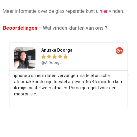
Meer informatie over de glas reparatie kunt u
hier
vinden.
Beoordelingen
– Wat vinden klanten van ons ?
Anuska Doorga





@A.Doorga
iphone x scherm laten vervangen. na telefonische
Sa
afspraak kon ik mijn toestel afgeven. Na 45 minuten kon
pr
ik mijn toestel weer afhalen. Prima geregeld voor een
ee
mooi prijsje.