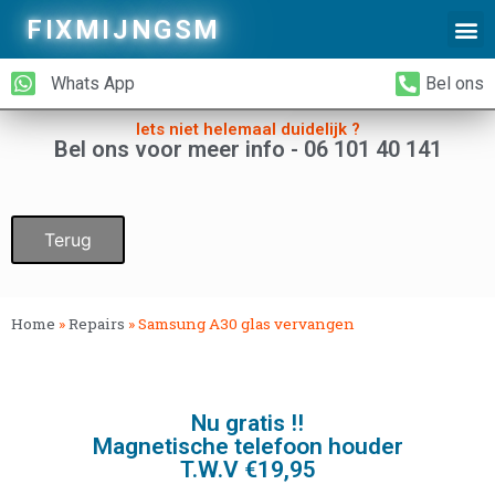
FIXMIJNGSM
Alleen Glas Vervangen
iPhone Achterkant Vervangen
Whats App
Bel ons
Iets niet helemaal duidelijk ?
Bel ons voor meer info - 06 101 40 141
Terug
Home
»
Repairs
»
Samsung A30 glas vervangen
Nu gratis !!
Magnetische telefoon houder
T.W.V €19,95