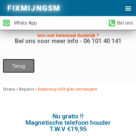
FIXMIJNGSM
Alleen Glas Vervangen
iPhone Achterkant Vervangen
Whats App
Bel ons
Iets niet helemaal duidelijk ?
Bel ons voor meer info - 06 101 40 141
Terug
Home
»
Repairs
»
Samsung A33 glas vervangen
Nu gratis !!
Magnetische telefoon houder
T.W.V €19,95