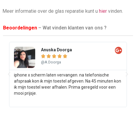
Meer informatie over de glas reparatie kunt u
hier
vinden.
Beoordelingen
– Wat vinden klanten van ons ?
Anuska Doorga





@A.Doorga
iphone x scherm laten vervangen. na telefonische
Sa
afspraak kon ik mijn toestel afgeven. Na 45 minuten kon
pr
ik mijn toestel weer afhalen. Prima geregeld voor een
ee
mooi prijsje.