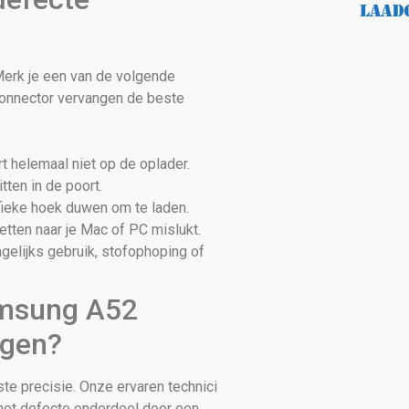
Merk je een van de volgende
onnector vervangen de beste
 helemaal niet op de oplader.
tten in de poort.
fieke hoek duwen om te laden.
tten naar je Mac of PC mislukt.
gelijks gebruik, stofophoping of
amsung A52
ngen?
ste precisie. Onze ervaren technici
het defecte onderdeel door een