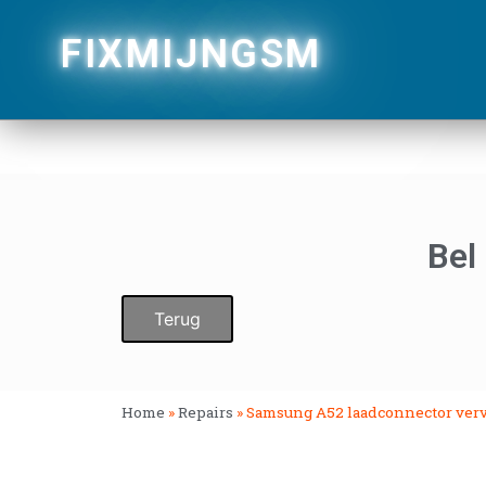
FIXMIJNGSM
Bel
Terug
Home
»
Repairs
»
Samsung A52 laadconnector ver