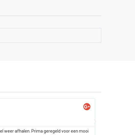
Yas

@Ya
tel weer afhalen. Prima geregeld voor een mooi
Samsung s10 alleen