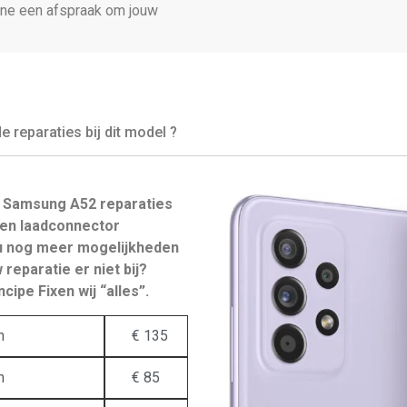
line een afspraak om jouw
reparaties bij dit model ?
 Samsung A52 reparaties
en laadconnector
 u nog meer mogelijkheden
reparatie er niet bij?
cipe Fixen wij “alles”.
n
€ 135
n
€ 85