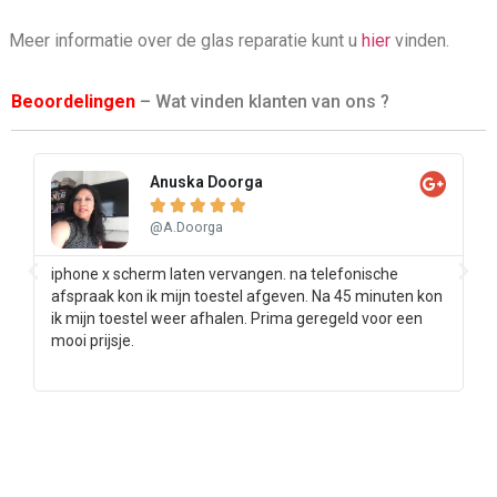
Meer informatie over de glas reparatie kunt u
hier
vinden.
Beoordelingen
– Wat vinden klanten van ons ?
Anuska Doorga





@A.Doorga
iphone x scherm laten vervangen. na telefonische
Sa
afspraak kon ik mijn toestel afgeven. Na 45 minuten kon
pr
ik mijn toestel weer afhalen. Prima geregeld voor een
ee
mooi prijsje.