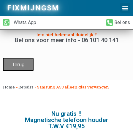
FIXMIJNGSM
Alleen Glas Vervangen
iPhone Achterkant Vervangen
Whats App
Bel ons
Iets niet helemaal duidelijk ?
Bel ons voor meer info - 06 101 40 141
Terug
Home
»
Repairs
»
Samsung A53 alleen glas vervangen
Nu gratis !!
Magnetische telefoon houder
T.W.V €19,95