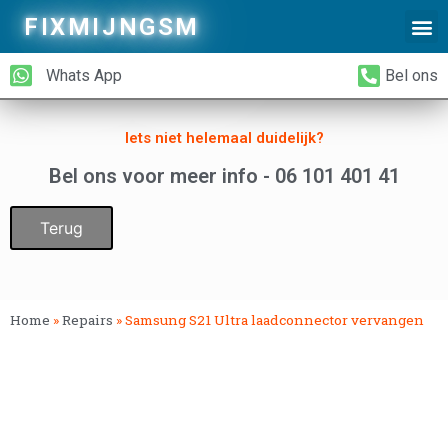
FIXMIJNGSM
Alleen Glas Vervangen
iPhone Achterkant Vervangen
Whats App
Bel ons
Iets niet helemaal duidelijk?
Bel ons voor meer info - 06 101 401 41
Terug
Home
»
Repairs
»
Samsung S21 Ultra laadconnector vervangen