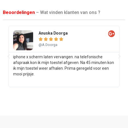
Beoordelingen
– Wat vinden klanten van ons ?
Anuska Doorga





@A.Doorga
iphone x scherm laten vervangen. na telefonische
Sa
afspraak kon ik mijn toestel afgeven. Na 45 minuten kon
pr
ik mijn toestel weer afhalen. Prima geregeld voor een
ee
mooi prijsje.