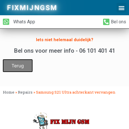
FIXMIJNGSM
Alleen Glas Vervangen
iPhone Achterkant Vervangen
Whats App
Bel ons
Iets niet helemaal duidelijk?
Bel ons voor meer info - 06 101 401 41
Terug
Home
»
Repairs
»
Samsung S21 Ultra achterkant vervangen