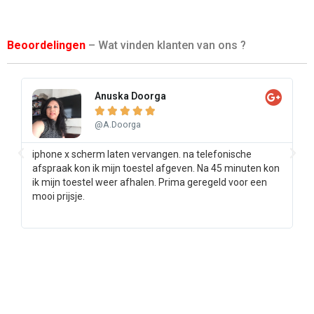
Beoordelingen
– Wat vinden klanten van ons ?
Anuska Doorga





@A.Doorga
iphone x scherm laten vervangen. na telefonische
Sa
afspraak kon ik mijn toestel afgeven. Na 45 minuten kon
pr
ik mijn toestel weer afhalen. Prima geregeld voor een
ee
mooi prijsje.