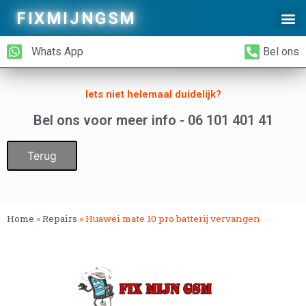
FIXMIJNGSM
Alleen Glas Vervangen
iPhone Achterkant Vervangen
Whats App
Bel ons
Iets niet helemaal duidelijk?
Bel ons voor meer info - 06 101 401 41
Terug
Home
»
Repairs
»
Huawei mate 10 pro batterij vervangen