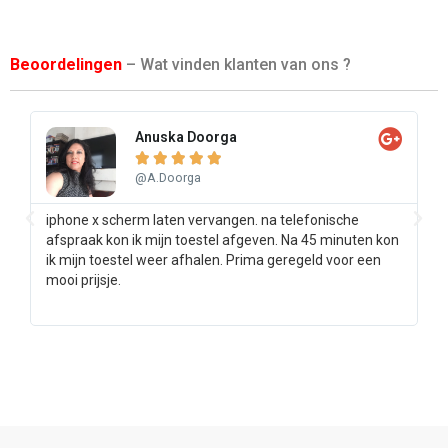
Beoordelingen
– Wat vinden klanten van ons ?
Anuska Doorga





@A.Doorga
iphone x scherm laten vervangen. na telefonische
Sa
afspraak kon ik mijn toestel afgeven. Na 45 minuten kon
pr
ik mijn toestel weer afhalen. Prima geregeld voor een
ee
mooi prijsje.